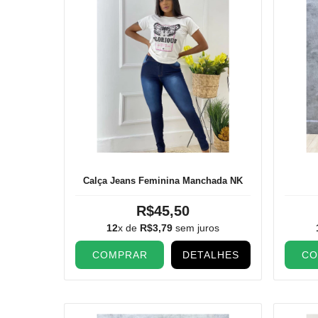
Calça Jeans Feminina Manchada NK
R$45,50
12
x de
R$3,79
sem juros
COMPRAR
DETALHES
CO