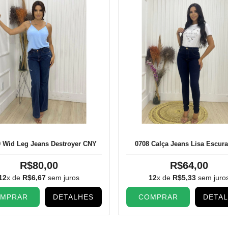
 Wid Leg Jeans Destroyer CNY
0708 Calça Jeans Lisa Escur
R$80,00
R$64,00
12
x de
R$6,67
sem juros
12
x de
R$5,33
sem juro
MPRAR
DETALHES
COMPRAR
DETA