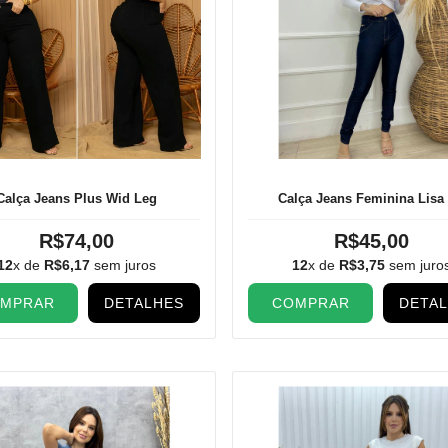
Calça Jeans Plus Wid Leg
Calça Jeans Feminina Lisa
R$74,00
R$45,00
12
x de
R$6,17
sem juros
12
x de
R$3,75
sem juro
MPRAR
DETALHES
COMPRAR
DETA