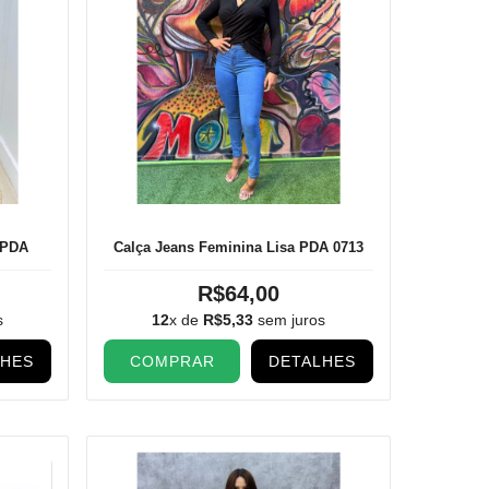
 PDA
Calça Jeans Feminina Lisa PDA 0713
R$64,00
s
12
x de
R$5,33
sem juros
LHES
COMPRAR
DETALHES