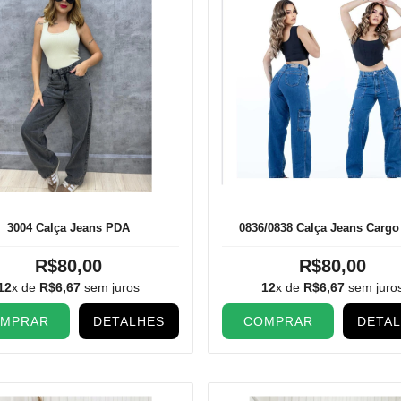
3004 Calça Jeans PDA
0836/0838 Calça Jeans Carg
R$80,00
R$80,00
12
x de
R$6,67
sem juros
12
x de
R$6,67
sem juro
MPRAR
DETALHES
COMPRAR
DETA