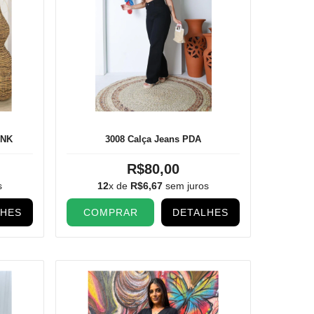
 NK
3008 Calça Jeans PDA
R$80,00
s
12
x de
R$6,67
sem juros
LHES
COMPRAR
DETALHES