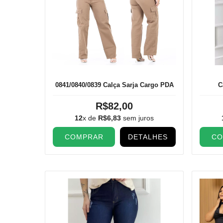
0841/0840/0839 Calça Sarja Cargo PDA
C
R$82,00
12
x de
R$6,83
sem juros
COMPRAR
DETALHES
CO