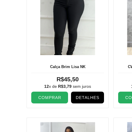
Calça Brim Lisa NK
CW
R$45,50
12
x de
R$3,79
sem juros
COMPRAR
DETALHES
CO