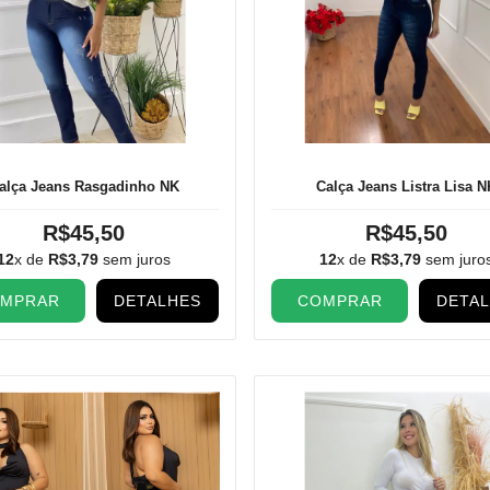
alça Jeans Rasgadinho NK
Calça Jeans Listra Lisa N
R$45,50
R$45,50
12
x de
R$3,79
sem juros
12
x de
R$3,79
sem juro
MPRAR
DETALHES
COMPRAR
DETA