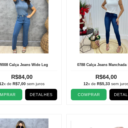
008 Calça Jeans Wide Leg
0788 Calça Jeans Manchada
R$84,00
R$64,00
12
x de
R$7,00
sem juros
12
x de
R$5,33
sem juro
MPRAR
DETALHES
COMPRAR
DETA