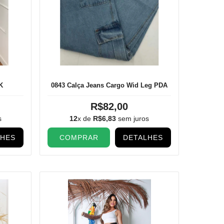
K
0843 Calça Jeans Cargo Wid Leg PDA
R$82,00
s
12
x de
R$6,83
sem juros
LHES
COMPRAR
DETALHES