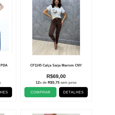
o PDA
CF1145 Calça Sarja Marrom CNY
R$69,00
s
12
x de
R$5,75
sem juros
LHES
COMPRAR
DETALHES