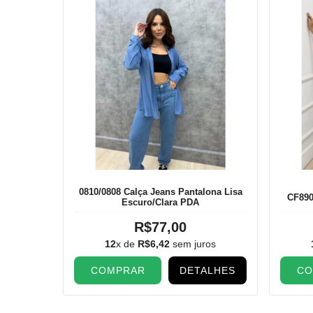
0810/0808 Calça Jeans Pantalona Lisa
CF890
Escuro/Clara PDA
R$77,00
12
x de
R$6,42
sem juros
COMPRAR
DETALHES
CO