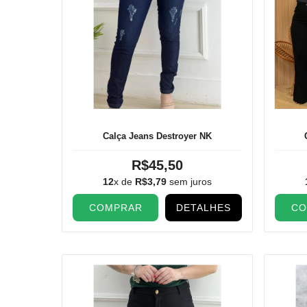
Calça Jeans Destroyer NK
R$45,50
12
x de
R$3,79
sem juros
COMPRAR
DETALHES
CO