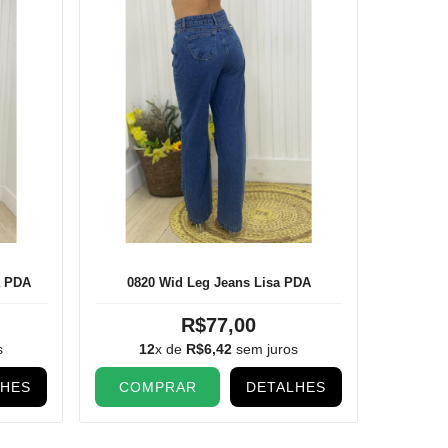
a PDA
0820 Wid Leg Jeans Lisa PDA
R$77,00
s
12
x de
R$6,42
sem juros
LHES
COMPRAR
DETALHES